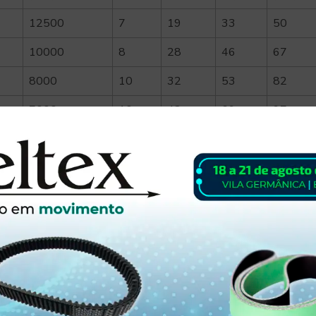
12500
7
19
33
50
10000
8
28
46
67
8000
10
32
53
82
7000
10
42
69
97
6000
14
48
79
112
5000
18
55
90
128
4500
22
65
107
148
4000
28
75
124
168
3500
32
85
140
198
3000
40
95
158
218