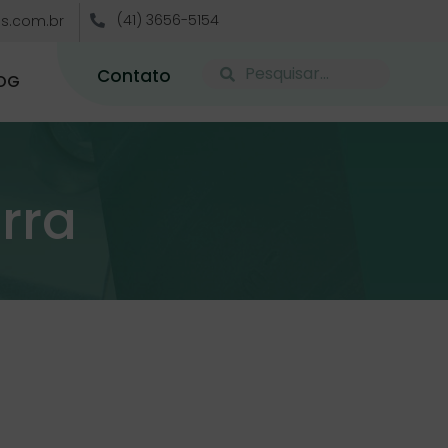
(41) 3656-5154
s.com.br
Contato
OG
rra