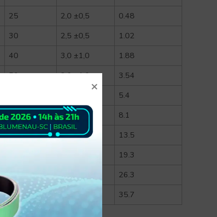
25
2,0 ±0,5
0.48
30
2,5 ±0,5
1.02
40
3,0 ±1,0
1.88
50
3,0 ±1,0
3.54
60
3,5 ±1,0
5.4
70
3,5 ±1,0
8.1
80
3,5 ±1,0
13.5
88
3,5 ±1,5
19.3
100
3,5 ±1,5
26.3
112
4,0 ±2,0
35.7