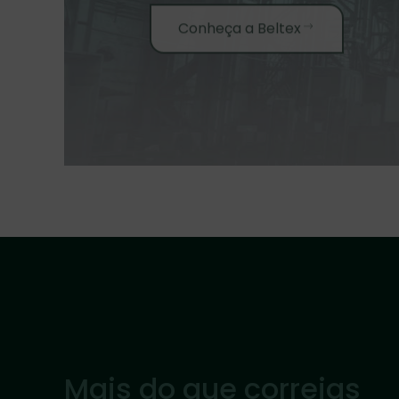
Conheça a Beltex
Mais do que correias