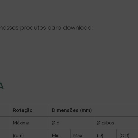
e nossos produtos para download:
A
Rotação
Dimensões (mm)
Máxima
Ø d
Ø cubos
(rpm)
Mín.
Máx.
(D)
(OD)