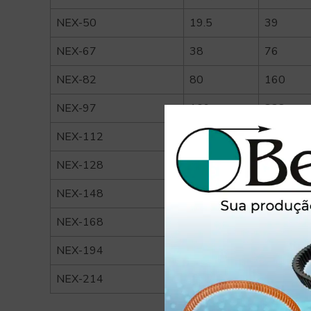
NEX-50
19.5
39
NEX-67
38
76
NEX-82
80
160
NEX-97
169
338
NEX-112
268.5
537
NEX-128
431.8
863.6
NEX-148
679
1358
NEX-168
1120
2240
NEX-194
1790
3580
NEX-214
2698.9
5397.8