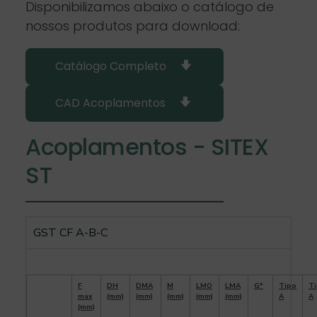
Disponibilizamos abaixo o catálogo de
nossos produtos para download:
Catálogo Completo
CAD Acoplamentos
Acoplamentos - SITEX
ST
GST CF A-B-C
Tamanho
F
DH
DMA
M
LMO
LMA
G*
Tipo
T
max
(mm)
(mm)
(mm)
(mm)
(mm)
A
A
(mm)