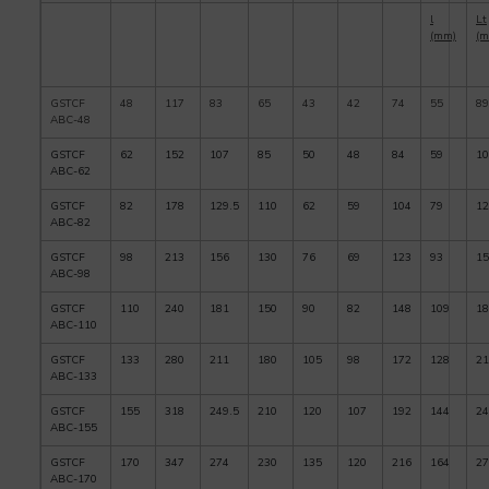
l
Lt
(mm)
(m
GSTCF
48
117
83
65
43
42
74
55
89
ABC-48
GSTCF
62
152
107
85
50
48
84
59
10
ABC-62
GSTCF
82
178
129.5
110
62
59
104
79
12
ABC-82
GSTCF
98
213
156
130
76
69
123
93
15
ABC-98
GSTCF
110
240
181
150
90
82
148
109
18
ABC-110
GSTCF
133
280
211
180
105
98
172
128
21
ABC-133
GSTCF
155
318
249.5
210
120
107
192
144
24
ABC-155
GSTCF
170
347
274
230
135
120
216
164
27
ABC-170