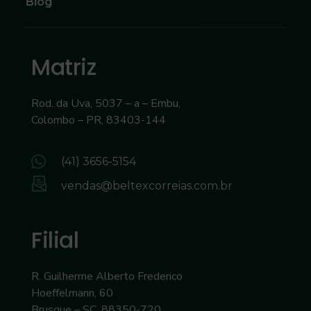
Blog
Matriz
Rod. da Uva, 5037 – a – Embu,
Colombo – PR, 83403-144
(41) 3656-5154
vendas@beltexcorreias.com.br
Filial
R. Guilherme Alberto Frederico
Hoeffelmann, 60
Brusque – SC, 88350-720