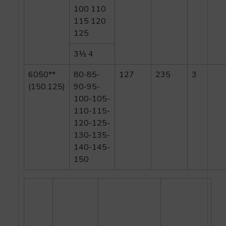
100 110
115 120
125
3½ 4
6050**
80-85-
127
235
3
(150.125)
90-95-
100-105-
110-115-
120-125-
130-135-
140-145-
150
Tipo
Diâmetro
Torque de
Carga
do furo –
deslizamento
axial
d (mm)
(Nm)
admissível
(N)