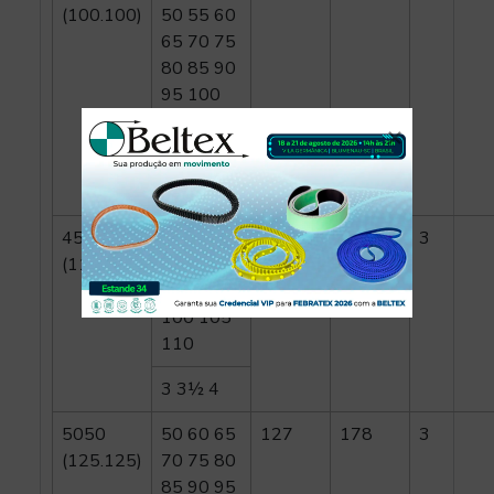
(100.100)
50 55 60
65 70 75
80 85 90
95 100
1¾ 2 2¾
3½ 3¾
4*
4545
55 60 65
114.3
162
3
(115.115)
70 75 80
85 90 95
100 105
110
3 3½ 4
5050
50 60 65
127
178
3
(125.125)
70 75 80
85 90 95