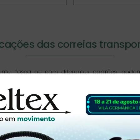
icações das correias transpo
ente, fosca ou com diferentes padrões, podend
scas no transporte e posicionamento dos produtos.
e processamento de alimentos, as correias con
endem às exigências do mercado com os mais 
de indústrias: agricultura, alimentícia, embalagem