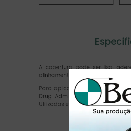
Especif
A cobertura pode ser lisa, ader
alinhamento da correia, e as tali
Para aplicações na indústria d
Drug Administration (FDA) e at
Utilizadas em uma ampla variedade 