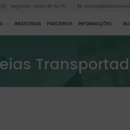
segunda - sexta: 8h às 17h
vendas@beltexcorreia
S
INDÚSTRIAS
PARCEIROS
INFORMAÇÕES
BL
eias Transporta