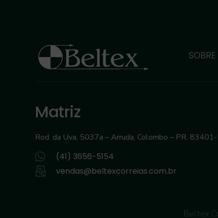
SOBRE
Matriz
Rod. da Uva, 5037a – Arruda, Colombo – PR, 83401
(41) 3656-5154
vendas@beltexcorreias.com.br
Beltex Co