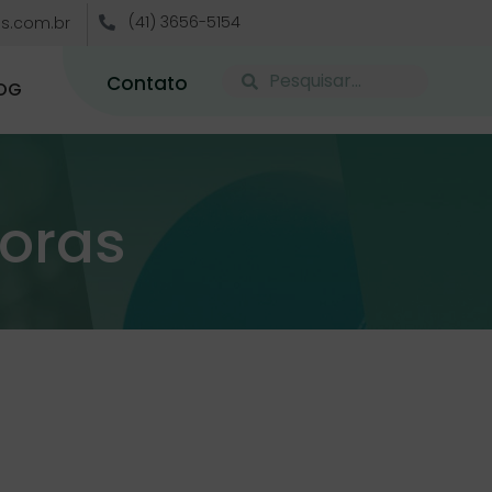
(41) 3656-5154
s.com.br
Contato
OG
doras