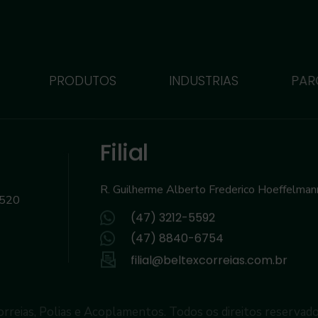
PRODUTOS
INDUSTRIAS
PAR
Filial
R. Guilherme Alberto Frederico Hoeffelma
-520
(47) 3212-5592
(47) 8840-6754
filial@beltexcorreias.com.br
rreias, Polias e Acoplamentos. Todos os direitos reserva