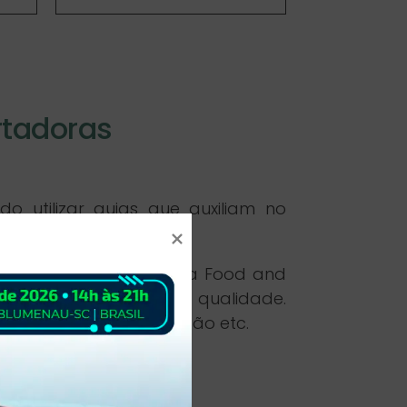
rtadoras
o utilizar guias que auxiliam no
tam com a aprovação da Food and
rígidos controles de qualidade.
, logística e distribuição etc.