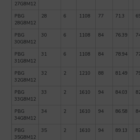
27G8M12
PBG
28
6
1108
77
71.3
6
28G8M12
PBG
30
6
1108
84
76.39
7
30G8M12
PBG
31
6
1108
84
78.94
7
31G8M12
PBG
32
2
1210
88
81.49
7
32G8M12
PBG
33
2
1610
94
84.03
8
33G8M12
PBG
34
2
1610
94
86.58
8
34G8M12
PBG
35
2
1610
94
89.13
8
35G8M12