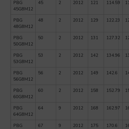
PBG
45
2
2012
121
114.59
1
45G8M12
PBG
48
2
2012
129
122.23
1
48G8M12
PBG
50
2
2012
131
127.32
1
50G8M12
PBG
53
2
2012
142
134.96
1
53G8M12
PBG
56
2
2012
149
142.6
1
56G8M12
PBG
60
2
2012
158
152.79
1
60G8M12
PBG
64
9
2012
168
162.97
1
64G8M12
PBG
67
9
2012
175
170.6
1