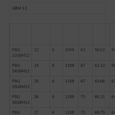
G8M 12
Código
Dentes
Tipo
Bucha
E Ø
R
S
Ser-
(mm)
(mm)
(
Sit
PBG
22
6
1008
62
56.02
5
22G8M12
PBG
24
6
1108
67
61.12
5
24G8M12
PBG
25
6
1108
67
63.66
6
25G8M12
PBG
26
6
1108
73
66.21
6
26G8M12
PBG
27
6
1108
73
68.75
6