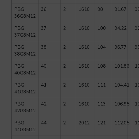
PBG
36
2
1610
98
91.67
9
36G8M12
PBG
37
2
1610
100
94.22
9
37G8M12
PBG
38
2
1610
104
96.77
9
38G8M12
PBG
40
2
1610
108
101.86
1
40G8M12
PBG
41
2
1610
111
104.41
1
41G8M12
PBG
42
2
1610
113
106.95
1
42G8M12
PBG
44
2
2012
121
112.05
1
44G8M12