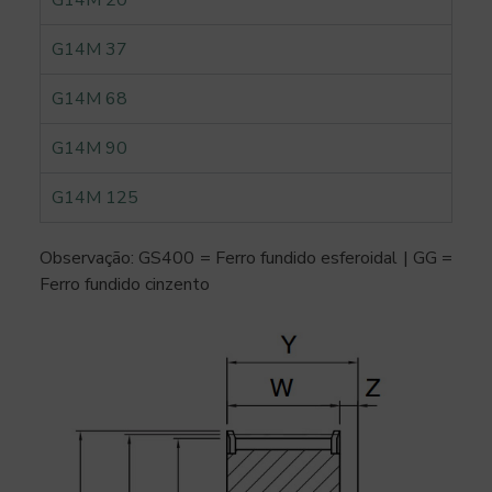
G14M 20
G14M 37
G14M 68
G14M 90
G14M 125
Observação: GS400 = Ferro fundido esferoidal | GG =
Ferro fundido cinzento