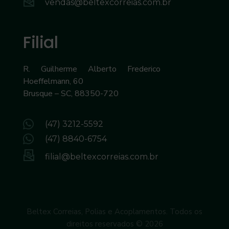
vendas@beltexcorreias.com.br
Filial
R. Guilherme Alberto Frederico
Hoeffelmann, 60
Brusque – SC, 88350-720
(47) 3212-5592
(47) 8840-6754
filial@beltexcorreias.com.br
Beltex Correias, Polias e Acoplamentos. Todos os
direitos reservados © 2026