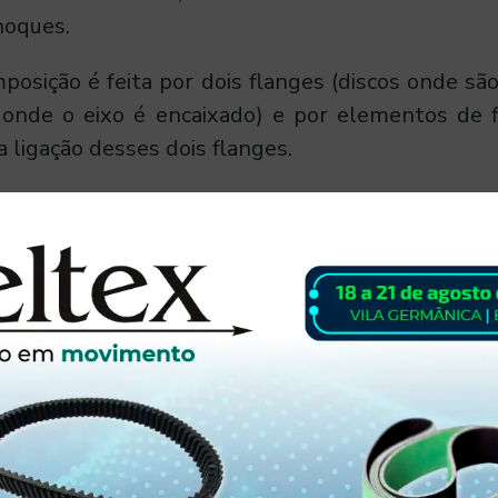
hoques.
posição é feita por dois flanges (discos onde são 
onde o eixo é encaixado) e por elementos de fi
 ligação desses dois flanges.
principais aplicações
ntos industriais que utilizam algum tipo
rocesso, estão as indústrias e empresas de:
gás;