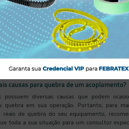
, entre outras.
zamos a importância de entender suas necessid
sa escolher o acoplamento perfeito para sua indú
e permitirá fazer a escolha certa, aumentar a 
er a vida útil da máquina. Entenda, caso esse 
não será possível alcançar bons índices e r
disso, sua máquina irá operar com o risco de 
as.
pais causas para quebra de um acoplamento?
s possuem diversas causas que podem ocas
u quebra em sua operação. Portanto, para ma
s reais de quebra do seu equipamento, recom
ue toda a sua situação para um consultor especi