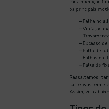
cada operação fun
os principais moti
– Falha no a
– Vibração ex
– Travamento
– Excesso de 
– Falta de lub
– Falhas na f
– Falta de fi
Ressaltamos, tam
corretivas em se
Assim, veja abaix
Tipos de