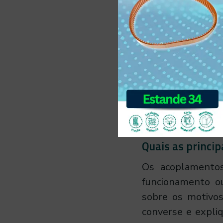
– Metalúrgica
Portanto, enfati
para que você pos
de análise que lh
máquina e estend
levado a sério, 
operações. Além 
desgaste das peç
Quais as princi
Os acoplamento
funcionamento o
sobre os motivo
converse e expliq