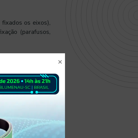
fixados os eixos),
xação (parafusos,
 de acoplamento