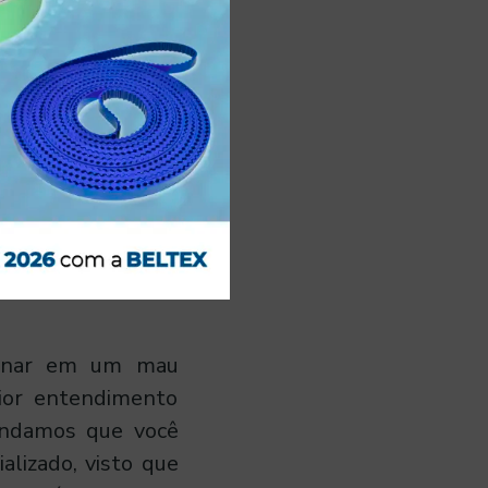
ades operacionais
stria. É esse tipo
disponibilidade da
processo não seja
esultados em suas
fratura do eixo e
ionar em um mau
ior entendimento
endamos que você
alizado, visto que