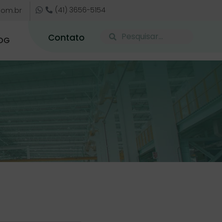
(41) 3656-5154
com.br
Contato
OG