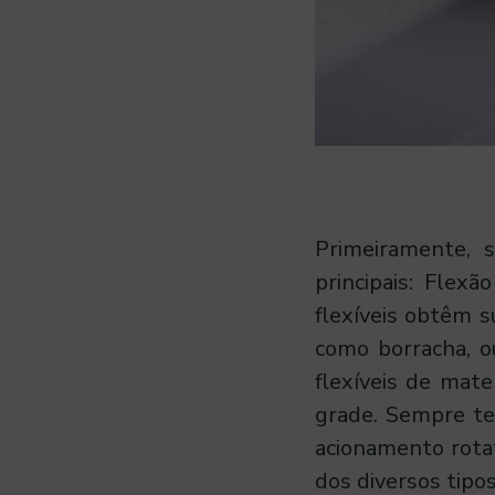
A
Primeiramente, 
principais: Flexã
c
flexíveis obtêm s
o
como borracha, o
flexíveis de mat
p
grade. Sempre te
acionamento rota
l
dos diversos tipo