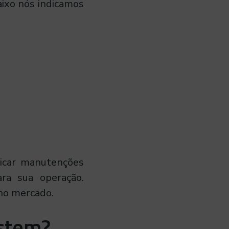
aixo nós indicamos
licar manutenções
ara sua operação.
 no mercado.
istem?