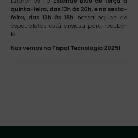
c
Estaremos no
Estande B100 de terça a
quinta-feira, das 13h às 20h, e na sexta-
i
feira, das 13h às 18h
, nossa equipe de
especialistas está ansiosa para recebê-
p
lo.
Nos vemos na Fispal Tecnologia 2025!
e
d
o
p
r