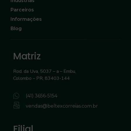
Industrias
t
Parceiros
Informações
e
Blog
c
Matriz
n
Rod. da Uva, 5037 – a – Embu,
o
Colombo – PR, 83403-144
l
(41) 3656-5154
o
vendas@beltexcorreias.com.br
g
Filial