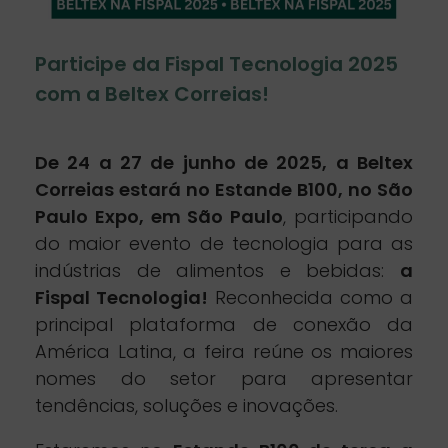
2
5
Participe da Fispal Tecnologia 2025
com a Beltex Correias!
:
De 24 a 27 de junho de 2025, a Beltex
P
Correias estará no Estande B100, no São
Paulo Expo, em São Paulo
, participando
a
do maior evento de tecnologia para as
indústrias de alimentos e bebidas:
a
r
Fispal Tecnologia!
Reconhecida como a
principal plataforma de conexão da
t
América Latina, a feira reúne os maiores
nomes do setor para apresentar
i
tendências, soluções e inovações.