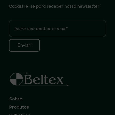
Cadastre-se para receber nossa newsletter!
c
o
n
t
r
o
Beltex Correias, Polias e Acoplamentos
O melhor para sua Produção
d
Sobre
e
Produtos