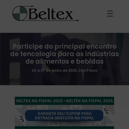
F
I
S
Participe do principal encontro
P
de tencologia para as indústrias
de alimentos e bebidas
A
24 a 27 de junho de 2025, São Paulo
L
2
0