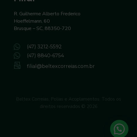
i
R. Guilherme Alberto Frederico
Hoeffelmann, 60
a
Brusque – SC, 88350-720
p
(47) 3212-5592
a
(47) 8840-6754
filial@beltexcorreias.com.br
r
a
Beltex Correias, Polias e Acoplamentos. Todos os
i
direitos reservados © 2026
n