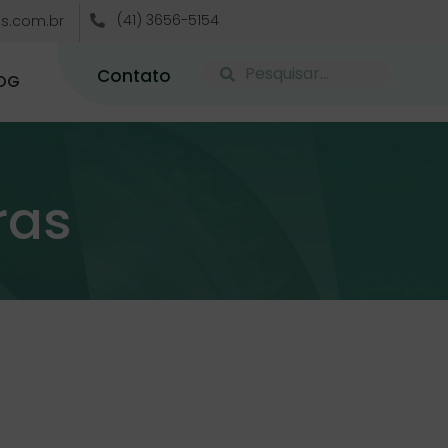
(41) 3656-5154
s.com.br
Contato
OG
ras