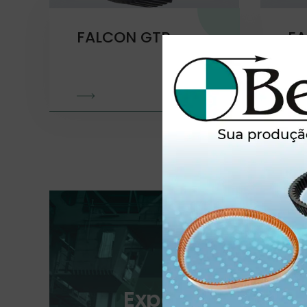
FALCON GTR
EA
Experiência que