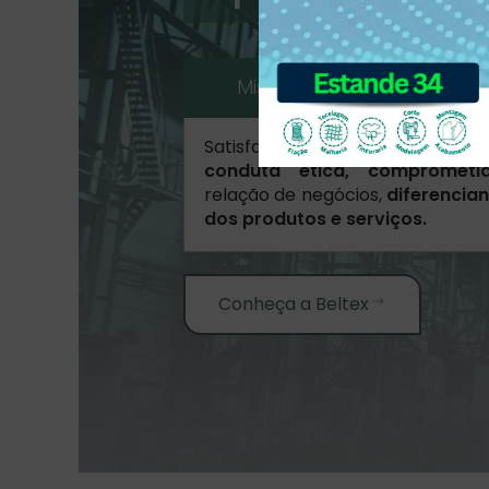
Missão
Visão
Satisfazer os clientes e parcei
conduta ética, comprometi
relação de negócios,
diferencian
dos produtos e serviços.
Conheça a Beltex