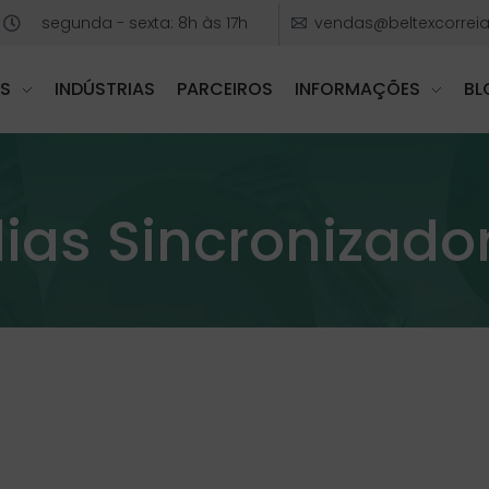
segunda - sexta: 8h às 17h
vendas@beltexcorreia
S
INDÚSTRIAS
PARCEIROS
INFORMAÇÕES
BL
lias Sincronizado