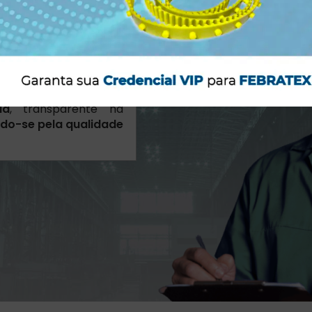
Valores
ros
através de uma
da
, transparente na
do-se pela qualidade