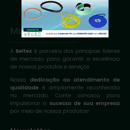
Mais do que correias
A
Beltex
é parceira dos principais líderes
de mercado para garantir a excelência
de nossos produtos e serviços.
Nossa
dedicação ao atendimento de
qualidade
é amplamente reconhecida
no mercado. Conte conosco para
impulsionar o
sucesso de sua empresa
por meio de nossos produtos!