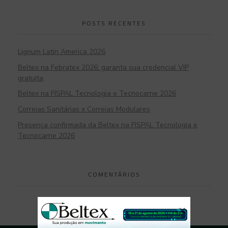
POSTS RECENTES
Lignum Latin America 2026
Beltex na Febratex 2026: garanta sua credencial VIP
gratuita
Beltex na FISPAL Tecnologia e Tecnocarne 2026
Correias Sanitárias x Correias Modulares
Presença confirmada da Beltex na FISPAL Tecnologia e
Tecnocarne 2026
COMENTÁRIOS