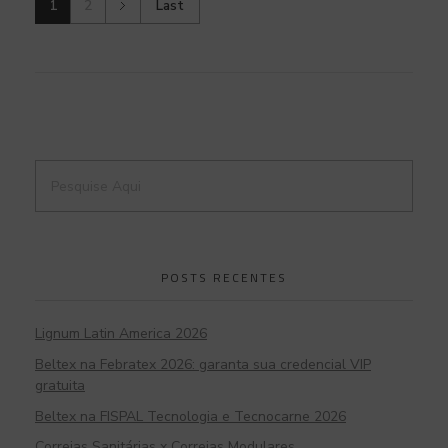
1
2
Last
POSTS RECENTES
Lignum Latin America 2026
Beltex na Febratex 2026: garanta sua credencial VIP
gratuita
Beltex na FISPAL Tecnologia e Tecnocarne 2026
Correias Sanitárias x Correias Modulares